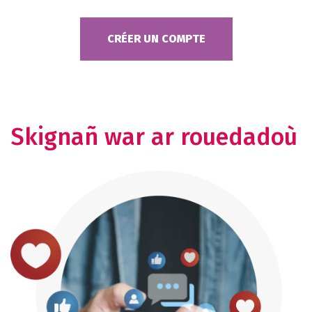
CRÉER UN COMPTE
Skignañ war ar rouedadoù