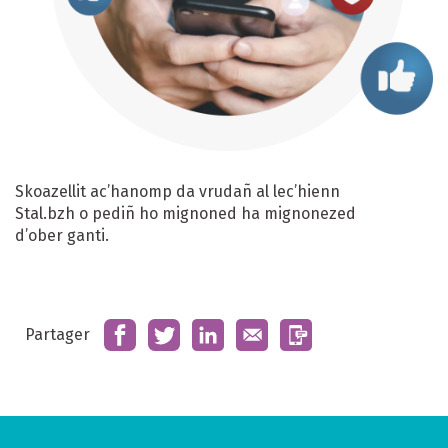
Skoazellit ac’hanomp da vrudañ al lec’hienn
Stal.bzh o pediñ ho mignoned ha mignonezed
d’ober ganti.
Partager