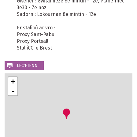
Gwener : Gwitalmeze 8e mintin - 12e, Plabennec
3e30 - 7e noz
Sadorn : Lokournan 8e mintin - 12e
Er stalioù ar vro :
Proxy Sant-Pabu
Proxy Portsall
Stal iCCi e Brest
LEC'HIENN
+
-