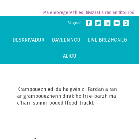
Ma embregerezh eo, hivizaat a ran an titouroù
Skignañ
DESKRIVADUR
DAVEENNOÙ
LIVE BREZHONEG
ALIOÙ
Krampouezh ed-du ha gwiniz ! Fardañ a ran
ar grampouezhenn dirak ho fri e-barzh ma
c'harr-samm-boued (food-truck).