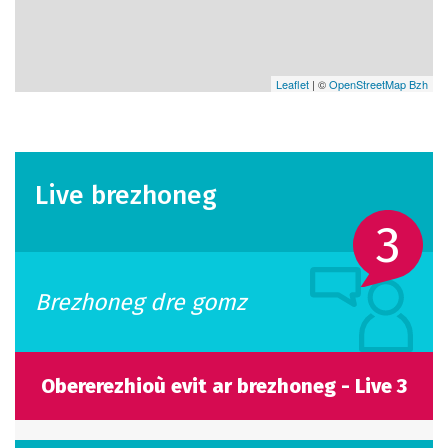
Leaflet
| ©
OpenStreetMap Bzh
Live brezhoneg
3
Brezhoneg dre gomz
Obererezhioù evit ar brezhoneg - Live 3