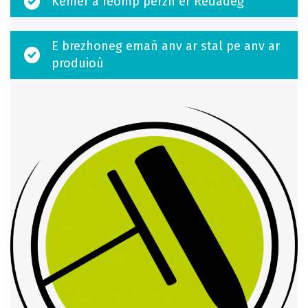
Kemer a reomp perzh er Redadeg
E brezhoneg emañ anv ar stal pe anv ar
produioù