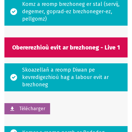
Komz a reomp brezhoneg er stal (servij,
degemer, goprad-ez brezhoneger-ez,
pellgomz)
Obererezhioù evit ar brezhoneg - Live 1
Skoazellañ a reomp Diwan pe
kevredigezhioù hag a labour evit ar
brezhoneg
Télécharger