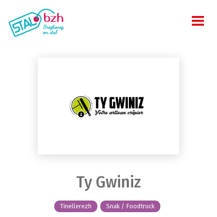
Ty Gwiniz
Tinellerezh
Snak / Foodtruck