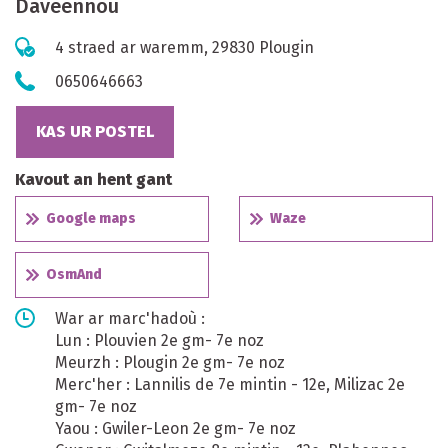
Daveennoù
4 straed ar waremm, 29830 Plougin
0650646663
KAS UR POSTEL
Kavout an hent gant
Google maps
Waze
OsmAnd
War ar marc'hadoù :
Lun : Plouvien 2e gm- 7e noz
Meurzh : Plougin 2e gm- 7e noz
Merc'her : Lannilis de 7e mintin - 12e, Milizac 2e
gm- 7e noz
Yaou : Gwiler-Leon 2e gm- 7e noz