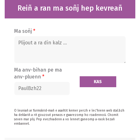
Reiñ a ran ma soñj hep kevreañ
Ma soñj
*
Ma anv-bihan pe ma
anv-pluenn
*
O leuniañ ar furmskrid-mañ e asañtit kemer perzh e lec'hienn web stal.bzh
ha deklariñ a rit gouzout penaos e gwarezomp ho roadennoù. Chomit
seven mar plij. Pep evezhiadenn a vo lennet ganeomp a-raok bezañ
embannet.