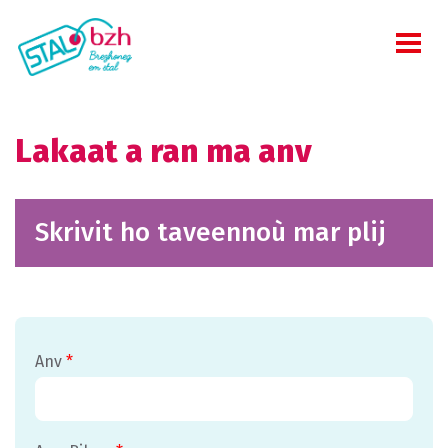
Lakaat a ran ma anv
Skrivit ho taveennoù mar plij
Anv
*