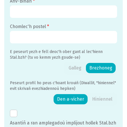
Anv-Bihan
*
Chomlec'h postel
*
E peseurt yezh e fell deoc'h ober gant al lec'hienn
Stal.bzh? (tu vo kemm yezh goude-se)
Galleg
Brezhoneg
Peseurt profil ho peus c'hoant krouiñ (Diwallit, "hiniennel"
evit skrivañ evezhiadennoù hepken)
Den a-vicher
Hiniennel
Asantiñ a ran amplegadoù implijout hollek Stal.bzh