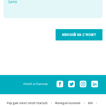
Lenn
Heuliit ac'hanomp
Pep gwir miret strizh Stal.bzh
-
Menegoù lezennel
-
AIH
-